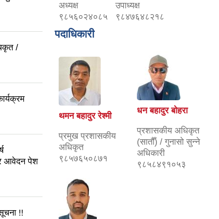
अध्यक्ष
उपाध्यक्ष
९८५६०२४०८५
९८४७६४८२१८
पदाधिकारी
िकृत /
ार्यक्रम
धन बहादुर बोहरा
थमन बहादुर रेश्मी
प्रशासकीय अधिकृत
प्रमुख प्रशासकीय
(सातौँ) / गुनासो सुन्ने
अधिकृत
्ष
अधिकारी
९८५७६५०८७१
ार आवेदन पेश
९८५८४९१०५३
सूचना !!