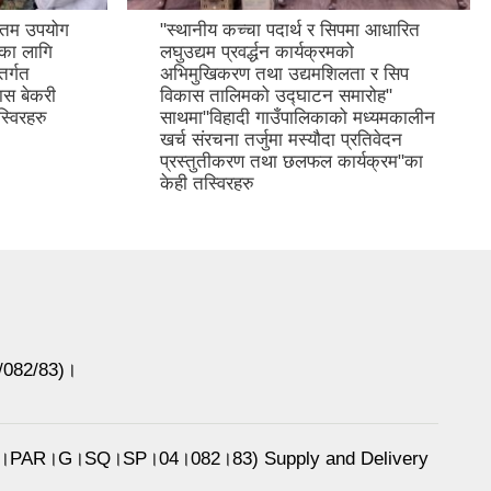
कतम उपयोग
"स्थानीय कच्चा पदार्थ र सिपमा आधारित
रणका लागि
लघुउद्यम प्रवर्द्धन कार्यक्रमको
तर्गत
अभिमुखिकरण तथा उद्यमशिलता र सिप
ास बेकरी
विकास तालिमको उद्घाटन समारोह"
्विरहरु
साथमा"विहादी गाउँपालिकाको मध्यमकालीन
खर्च संरचना तर्जुमा मस्यौदा प्रतिवेदन
प्रस्तुतीकरण तथा छलफल कार्यक्रम"का
केही तस्विरहरु
6/082/83)।
 BRM।PAR।G।SQ।SP।04।082।83) Supply and Delivery