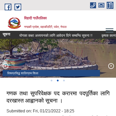
Skip to main content
विहादी गाउँपालिका
गण्डकी प्रदेश, वहाकीठाँटी, पर्वत, नेपाल
सूचना
निशुल्क आयोगका कक्षा अध्ययनको लागि आवेदन दिने सम्बन्धि सूचना !!
कृषक कल्याणकारी
विहादी गाउँपालिकाको प्रशासकीय भवन र सभाहल
विश्वप्रसिद्ध शालिग्राम शिला
कार्यालय परिसर
गणक तथा सुपरिवेक्षक पद करारमा पदपूर्तिका लागि
दरखास्त आह्वानको सूचना ।
Submitted on:
Fri, 01/21/2022 - 18:25