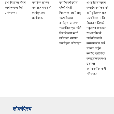
ना घोषणा
उद्घोषण तालिम
उपयोग गर्ने उद्येश्य
आधारित लघुउद्यम
उपयोग गर्ने उद्येश
ा केही
उद्घाटन समारोह"
रहेको गरिबी
प्रवर्द्धन कार्यक्रमको
रहेको गरिबी
।
कार्यक्रमका
निवारणका लागि लघु
अभिमुखिकरण तथा
निवारणका लागि
तस्वीरहरू।
उद्यम विकास
उद्यमशिलता र सिप
उद्यम विकास
कार्यक्रम अन्तर्गत
विकास तालिमको
कार्यक्रम अन्तर्
सञ्चालित "एक महिने
उद्घाटन समारोह"
सञ्चालित "एक म
सिप विकास बेकरी
साथमा"विहादी
सिप विकास बेक
तालिमको समापन
गाउँपालिकाको
तालिम"का
समारोहका तस्विरहरु
मध्यमकालीन खर्च
तस्विरहरू।
संरचना तर्जुमा
मस्यौदा प्रतिवेदन
प्रस्तुतीकरण तथा
छलफल
कार्यक्रम"का केही
तस्विरहरु
लोकप्रिय