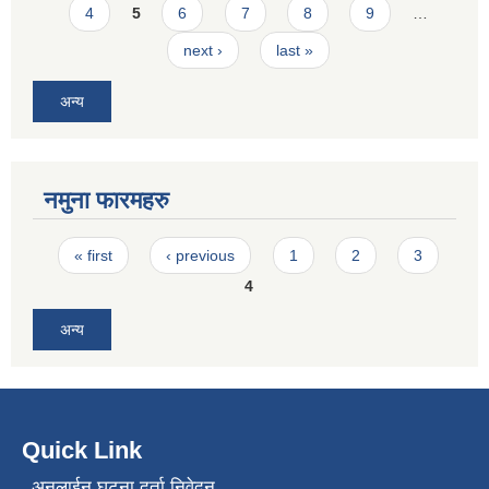
4
5
6
7
8
9
…
next ›
last »
अन्य
नमुना फारमहरु
Pages
« first
‹ previous
1
2
3
4
अन्य
Quick Link
अनलाईन घटना दर्ता निवेदन