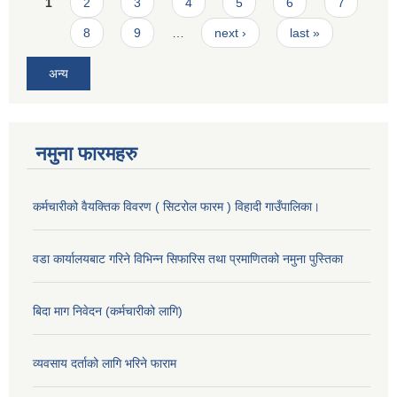
Pages
1
2
3
4
5
6
7
8
9
…
next ›
last »
अन्य
नमुना फारमहरु
कर्मचारीको वैयक्तिक विवरण ( सिटरोल फारम ) विहादी गाउँपालिका।
वडा कार्यालयबाट गरिने विभिन्न सिफारिस तथा प्रमाणितको नमुना पुस्तिका
बिदा माग निवेदन (कर्मचारीको लागि)
व्यवसाय दर्ताको लागि भरिने फाराम