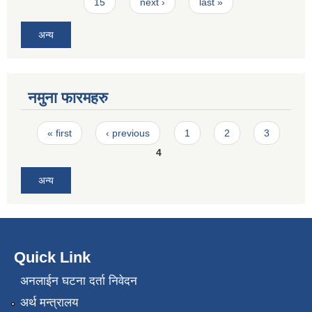
15
next ›
last »
अन्य
नमुना फारमहरु
Pages
« first
‹ previous
1
2
3
4
अन्य
Quick Link
अनलाईन घटना दर्ता निवेदन
अर्थ मन्त्रालय