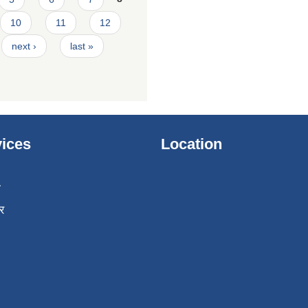
10
11
12
next ›
last »
ices
Location
ा
र