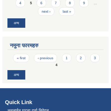
4
5
6
7
8
9
…
next ›
last »
अन्य
नमुना फारमहरु
Pages
« first
‹ previous
1
2
3
4
अन्य
Quick Link
अनलाईन घटना दर्ता निवेदन