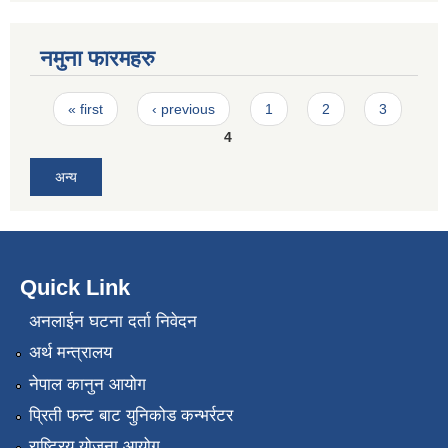
नमुना फारमहरु
Pages
« first
‹ previous
1
2
3
4
अन्य
Quick Link
अनलाईन घटना दर्ता निवेदन
अर्थ मन्त्रालय
नेपाल कानुन आयोग
प्रिती फन्ट बाट युनिकोड कन्भर्रटर
राष्ट्रिय योजना आयोग