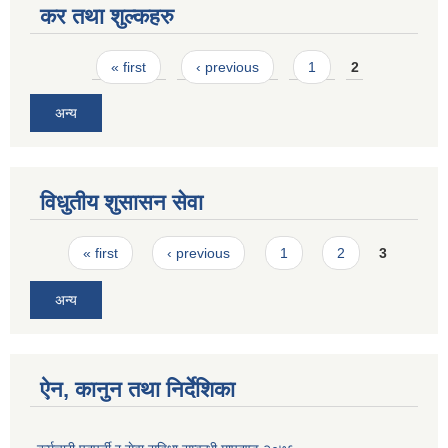
कर तथा शुल्कहरु
Pages
« first
‹ previous
1
2
अन्य
विधुतीय शुसासन सेवा
Pages
« first
‹ previous
1
2
3
अन्य
ऐन, कानुन तथा निर्देशिका