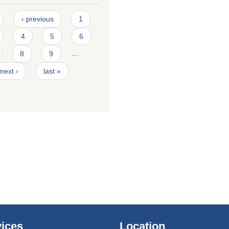
‹ previous
1
4
5
6
8
9
…
next ›
last »
ices
Location