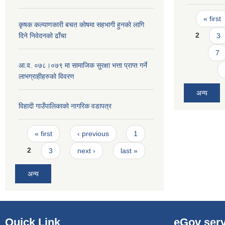
Pages
« first
कृषक कल्याणकारी बचत कोषमा सहभागी हुनको लागि
2
3
दिने निवेदनको ढाँचा
7
आ.व. ०७८।०७९ मा सामाजिक सुरक्षा भत्ता प्राप्त गर्ने
लाभग्राहीहरुको विवरण
अन्य
विहादी गाउँपालिकाको नागरिक वडापत्र
Pages
« first
‹ previous
1
2
3
next ›
last »
अन्य
Quick Link
eGov serv