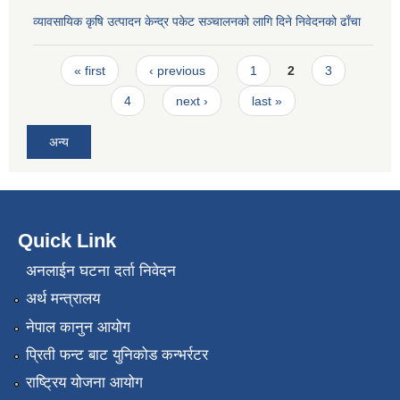
व्यावसायिक कृषि उत्पादन केन्द्र पकेट सञ्चालनको लागि दिने निवेदनको ढाँचा
Pages
« first
‹ previous
1
2
3
4
next ›
last »
अन्य
Quick Link
अनलाईन घटना दर्ता निवेदन
अर्थ मन्त्रालय
नेपाल कानुन आयोग
प्रिती फन्ट बाट युनिकोड कन्भर्रटर
राष्ट्रिय योजना आयोग