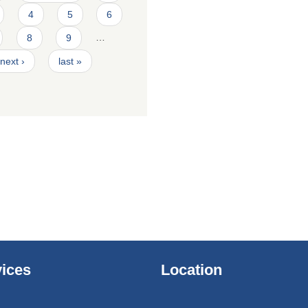
4
5
6
8
9
…
next ›
last »
ices
Location