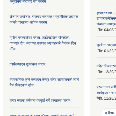
अनुदानमा मौरीघार माग फाराम
कृषकहरुलाई पश
रोजगार संयोजक, रोजगार सहायक र प्राविधिक सहायक
उपकरण/मेसिनर
पदको दरखास्त आवेदन फाराम
संचालन मापदण
मिति:
04/05/
मृगौला प्रत्यारोपण गरेका, डाईलाईसिस गरिरहेका,
क्यान्सर रोग, मेरुदण्ड पक्षघात भएकाहरुले निवेदन दिन
सुरक्षित आप्रव
ढाँचा
मिति:
01/22/
कार्यसम्पादन मुल्यांकन फाराम
मदिरा नियन्त्र
मिति:
12/29/
व्यावसायिक कृषि उत्पादन केन्द्र पकेट सञ्चालनको लागि
दिने निवेदनको ढाँचा
प्रजननका लागि 
कार्यक्रम संच
मिति:
11/25/
करार सेवामा कर्मचारी पदपुर्ति गर्ने दरखास्त फाराम
Pages
« first
कृषक कल्याणकारी बचत कोषमा सहभागी हुनको लागि