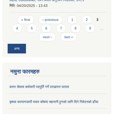
विहादी गाउँपालिकाबाट गरिने बजार अनुगमन निर्देशिका, २०८२
मिति:
04/20/2025 - 13:43
Pages
« first
‹ previous
1
2
3
4
5
6
7
8
9
…
next ›
last »
अन्य
नमुना फारमहरु
करार सेवामा कर्मचारी पदपुर्ति गर्ने दरखास्त फाराम
कृषक कल्याणकारी बचत कोषमा सहभागी हुनको लागि दिने निवेदनको ढाँचा