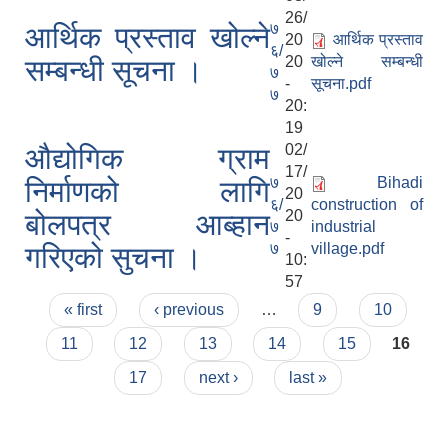
26/
७
आर्थिक प्रस्ताव खोल्ने
20
आर्थिक प्रस्ताव
६/
20
खोल्ने सम्बन्धी
सम्बन्धी सूचना ।
७
-
सूचना.pdf
७
20:
19
02/
औद्योगिक ग्राम
17/
७
Bihadi
निर्माणको लागि
20
६/
construction of
20
बोलपत्र आब्हान
७
industrial
-
७
village.pdf
गरिएको सुचना ।
10:
57
Pages
« first
‹ previous
…
9
10
11
12
13
14
15
16
17
next ›
last »