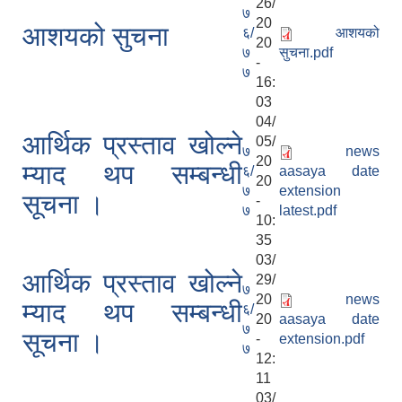
26/
७
20
आशयको सुचना
६/
आशयको
20
७
सुचना.pdf
-
७
16:
03
04/
आर्थिक प्रस्ताव खोल्ने
05/
७
news
20
म्याद थप सम्बन्धी
६/
aasaya date
20
७
extension
सूचना ।
-
७
latest.pdf
10:
35
03/
आर्थिक प्रस्ताव खोल्ने
29/
७
20
news
म्याद थप सम्बन्धी
६/
20
aasaya date
७
सूचना ।
-
extension.pdf
७
12:
11
03/