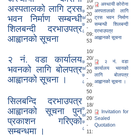
10/
अस्थायी कोरोना
अस्पतालको लागि ट्रस
20/
७
अस्पतालको लागि
20
भवन निर्माण सम्बन्धी
७/
ट्रस भवन निर्माण
20
७
सम्बन्धी शिलबन्दी
शिलबन्दी दरभाउपत्र
-
८
दरभाउपत्र
09:
आह्वानको सूचना
आह्वानको सूचना
53
10/
२ नं. वडा कार्यालय
20/
७
२ नं. वडा
20
भवनको लागि बोलपत्र
७/
कार्यालय भवनको
20
७
लागि बोलपत्र
आह्वानको सूचना ।
-
८
आह्वानको सूचना ।
09:
50
09/
सिलबन्दि दरभाउपत्र
18/
७
आह्वानको सूचना पुन
20
Invitation for
७/
20
Sealed
प्रकाशन गरिएको
७
-
Quotation
८
सम्बन्धमा ।
11: