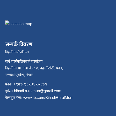
सम्पर्क विवरण
विहादी गाउँपालिका
गाउँ कार्यपालिकाको कार्यालय
विहादी गा.पा. वडा नं.-०४, वहाकीठाँटी, पर्वत,
गण्डकी प्रदेश, नेपाल
फोनः +९७७ ९८५७६५०८७१
इमेलः
bihadi.ruralmun@gmail.com
फेसवुक पेजः
www.fb.com/BihadiRuralMun