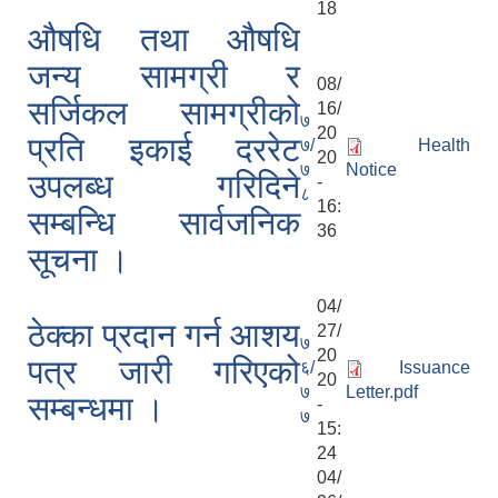
18
औषधि तथा औषधि
जन्य सामग्री र
08/
सर्जिकल सामग्रीको
16/
७
20
प्रति इकाई दररेट
७/
Health
20
७
Notice
उपलब्ध गरिदिने
-
८
16:
सम्बन्धि सार्वजनिक
36
सूचना ।
04/
ठेक्का प्रदान गर्न आशय
27/
७
20
पत्र जारी गरिएको
६/
Issuance
20
७
Letter.pdf
सम्बन्धमा ।
-
७
15:
24
04/