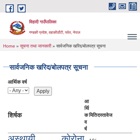
Skip to main content
विहादी गाउँपालिका
गण्डकी प्रदेश, वहाकीठाँटी, पर्वत, नेपाल
You are here
Home
»
सूचना तथा जानकारी
» सार्वजनिक खरिद/बोलपत्र सूचना
सार्वजनिक खरिद/बोलपत्र सूचना
आर्थिक वर्ष
आ
र्थि
शिर्षक
क
मिति
दस्तावेज
व
र्ष
अस्थायी कोरोना