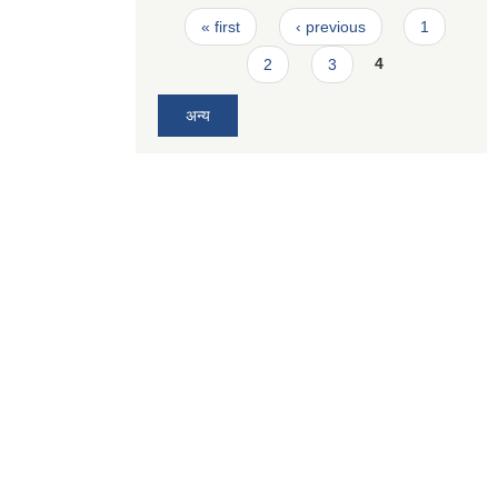
Pages
« first
‹ previous
1
2
3
4
अन्य