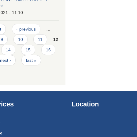
७४
2021 - 11:10
t
‹ previous
…
9
10
11
12
14
15
16
next ›
last »
ices
Location
ा
र