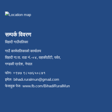
सम्पर्क विवरण
विहादी गाउँपालिका
गाउँ कार्यपालिकाको कार्यालय
विहादी गा.पा. वडा नं.-०४, वहाकीठाँटी, पर्वत,
गण्डकी प्रदेश, नेपाल
फोनः +९७७ ९८५७६५०८७१
इमेलः
bihadi.ruralmun@gmail.com
फेसवुक पेजः
www.fb.com/BihadiRuralMun