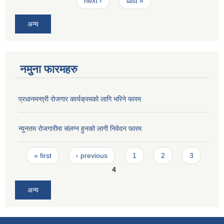
next ›
last »
अन्य
नमुना फारमहरु
प्रधानमन्त्री रोजगार कार्यक्रमको लागि भरिने फारम
न्युनतम रोजगारीमा संलग्न हुनको लागी निवेदन फारम
Pages
« first
‹ previous
1
2
3
4
अन्य