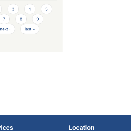
3
4
5
7
8
9
…
next ›
last »
ices
Location