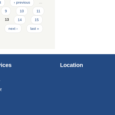
t
‹ previous
…
9
10
11
13
14
15
next ›
last »
ices
Location
ा
र