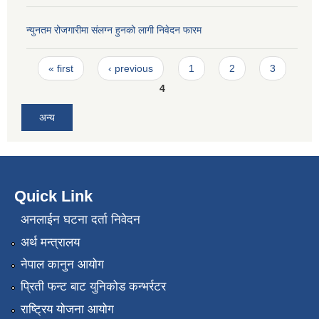
न्युनतम रोजगारीमा संलग्न हुनको लागी निवेदन फारम
Pages
« first
‹ previous
1
2
3
4
अन्य
Quick Link
अनलाईन घटना दर्ता निवेदन
अर्थ मन्त्रालय
नेपाल कानुन आयोग
प्रिती फन्ट बाट युनिकोड कन्भर्रटर
राष्ट्रिय योजना आयोग