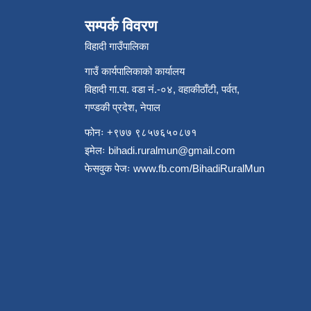
सम्पर्क विवरण
विहादी गाउँपालिका
गाउँ कार्यपालिकाको कार्यालय
विहादी गा.पा. वडा नं.-०४, वहाकीठाँटी, पर्वत,
गण्डकी प्रदेश, नेपाल
फोनः +९७७ ९८५७६५०८७१
इमेलः
bihadi.ruralmun@gmail.com
फेसवुक पेजः
www.fb.com/BihadiRuralMun