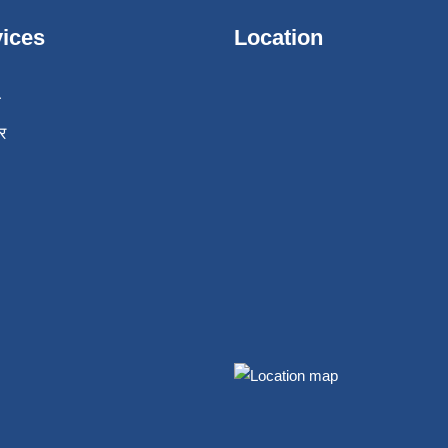
ices
Location
ा
र