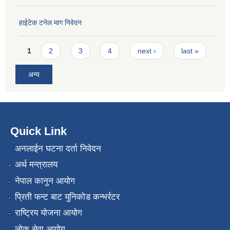
हाईटेक टनेल माग निवेदन
Pages
1
2
3
4
next ›
last »
अन्य
Quick Link
अनलाईन घटना दर्ता निवेदन
अर्थ मन्त्रालय
नेपाल कानुन आयोग
प्रिती फन्ट बाट युनिकोड कन्भर्रटर
राष्ट्रिय योजना आयोग
लोक सेवा आयोग