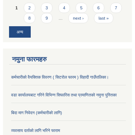
Pages
1
2
3
4
5
6
7
8
9
…
next ›
last »
अन्य
नमुना फारमहरु
कर्मचारीको वैयक्तिक विवरण ( सिटरोल फारम ) विहादी गाउँपालिका।
वडा कार्यालयबाट गरिने विभिन्न सिफारिस तथा प्रमाणितको नमुना पुस्तिका
बिदा माग निवेदन (कर्मचारीको लागि)
व्यवसाय दर्ताको लागि भरिने फाराम