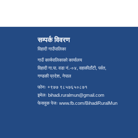
सम्पर्क विवरण
विहादी गाउँपालिका
गाउँ कार्यपालिकाको कार्यालय
विहादी गा.पा. वडा नं.-०४, वहाकीठाँटी, पर्वत,
गण्डकी प्रदेश, नेपाल
फोनः +९७७ ९८५७६५०८७१
इमेलः
bihadi.ruralmun@gmail.com
फेसवुक पेजः
www.fb.com/BihadiRuralMun