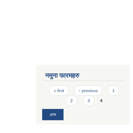
नमुना फारमहरु
Pages
« first
‹ previous
1
2
3
4
अन्य