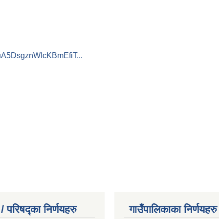
WuA5DsgznWIcKBmEfiT...
/ परिषद्का निर्णयहरु
गाउँपालिकाका निर्णयहरु