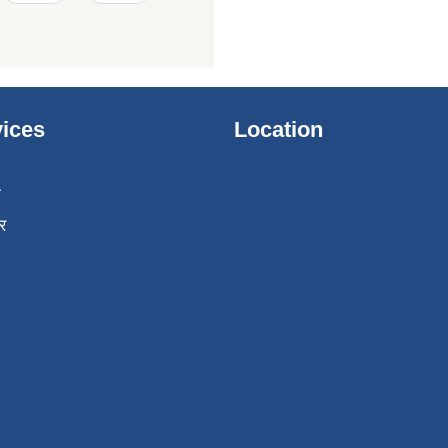
ices
Location
ा
र