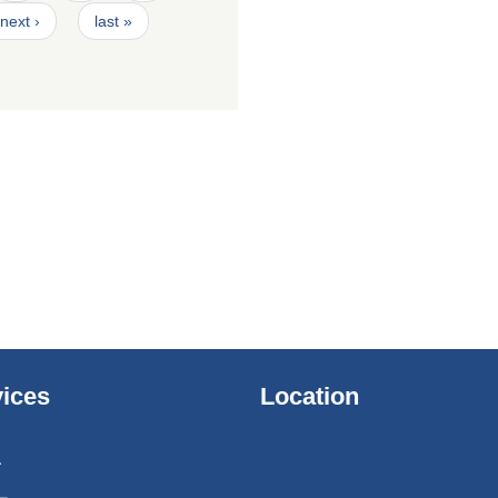
next ›
last »
ices
Location
ा