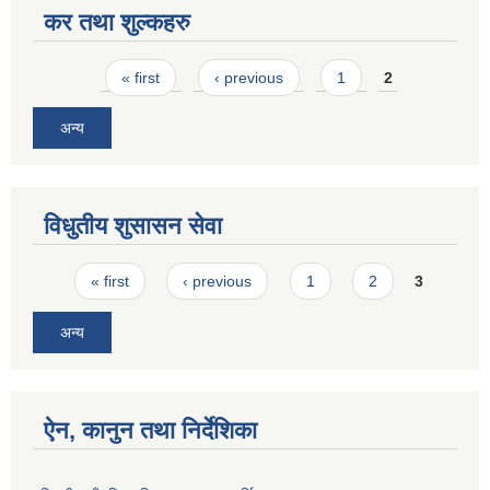
कर तथा शुल्कहरु
Pages
« first
‹ previous
1
2
अन्य
विधुतीय शुसासन सेवा
Pages
« first
‹ previous
1
2
3
अन्य
ऐन, कानुन तथा निर्देशिका