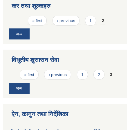
कर तथा शुल्कहरु
Pages
« first
‹ previous
1
2
अन्य
विधुतीय शुसासन सेवा
Pages
« first
‹ previous
1
2
3
अन्य
ऐन, कानुन तथा निर्देशिका