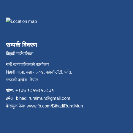
सम्पर्क विवरण
विहादी गाउँपालिका
गाउँ कार्यपालिकाको कार्यालय
विहादी गा.पा. वडा नं.-०४, वहाकीठाँटी, पर्वत,
गण्डकी प्रदेश, नेपाल
फोनः +९७७ ९८५७६५०८७१
इमेलः
bihadi.ruralmun@gmail.com
फेसवुक पेजः
www.fb.com/BihadiRuralMun