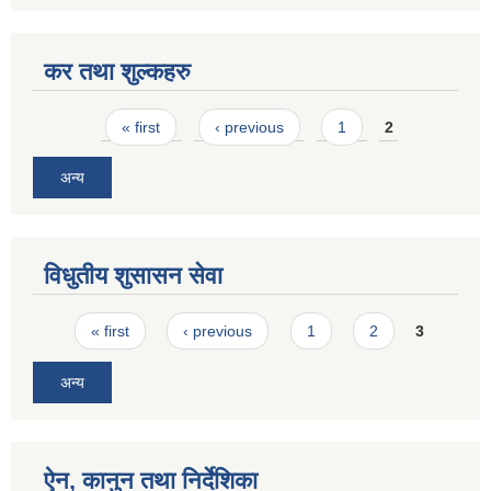
कर तथा शुल्कहरु
Pages
« first
‹ previous
1
2
अन्य
विधुतीय शुसासन सेवा
Pages
« first
‹ previous
1
2
3
अन्य
ऐन, कानुन तथा निर्देशिका