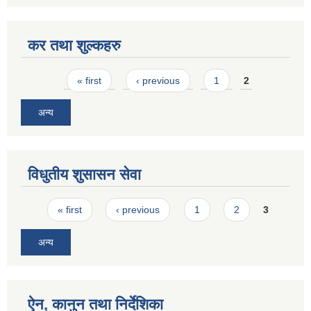
कर तथा शुल्कहरु
Pages
« first
‹ previous
1
2
अन्य
विधुतीय शुसासन सेवा
Pages
« first
‹ previous
1
2
3
अन्य
ऐन, कानुन तथा निर्देशिका