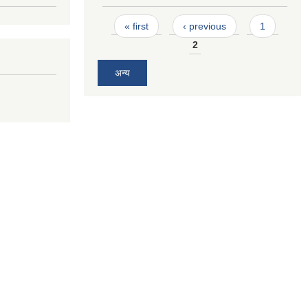
Pages
« first
‹ previous
1
2
अन्य