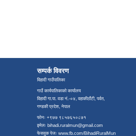
सम्पर्क विवरण
विहादी गाउँपालिका
गाउँ कार्यपालिकाको कार्यालय
विहादी गा.पा. वडा नं.-०४, वहाकीठाँटी, पर्वत,
गण्डकी प्रदेश, नेपाल
फोनः +९७७ ९८५७६५०८७१
इमेलः
bihadi.ruralmun@gmail.com
फेसवुक पेजः
www.fb.com/BihadiRuralMun