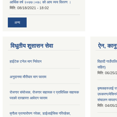
आर्थिक वर्ष २०७७।०७८ को आय व्यय विवरण ।
मिति:
08/18/2021 - 18:02
अन्य
विधुतीय शुसासन सेवा
ऐन, कानु
हाईटेक टनेल माग निवेदन
विहादी गाउँपा
सहित)
मिति:
06/25/
अनुदानमा मौरीघार माग फाराम
कृषकहरुलाई पश
रोजगार संयोजक, रोजगार सहायक र प्राविधिक सहायक
उपकरण/मेसिनर
पदको दरखास्त आवेदन फाराम
संचालन मापदण
मिति:
04/05/
मृगौला प्रत्यारोपण गरेका, डाईलाईसिस गरिरहेका,