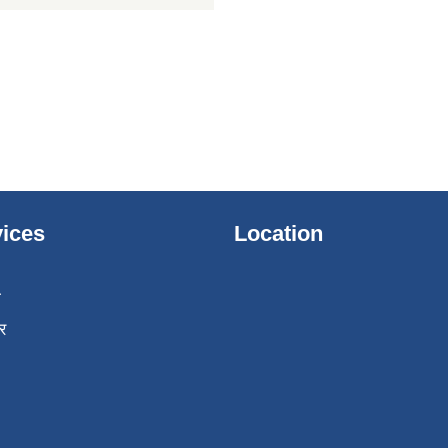
ices
Location
ा
र