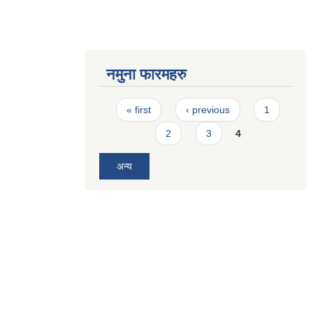
नमुना फारमहरु
Pages
« first
‹ previous
1
2
3
4
अन्य