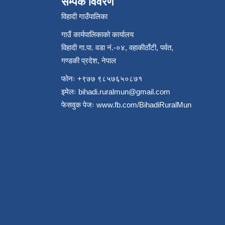
सम्पर्क विवरण
विहादी गाउँपालिका
गाउँ कार्यपालिकाको कार्यालय
विहादी गा.पा. वडा नं.-०४, वहाकीठाँटी, पर्वत,
गण्डकी प्रदेश, नेपाल
फोनः +९७७ ९८५७६५०८७१
इमेलः
bihadi.ruralmun@gmail.com
फेसवुक पेजः
www.fb.com/BihadiRuralMun