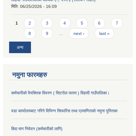
मिति:
06/25/2026 - 16:09
Pages
1
2
3
4
5
6
7
8
9
…
next ›
last »
अन्य
नमुना फारमहरु
कर्मचारीको वैयक्तिक विवरण ( सिटरोल फारम ) विहादी गाउँपालिका।
वडा कार्यालयबाट गरिने विभिन्न सिफारिस तथा प्रमाणितको नमुना पुस्तिका
बिदा माग निवेदन (कर्मचारीको लागि)