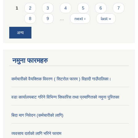
Pages
1
2
3
4
5
6
7
8
9
…
next ›
last »
अन्य
नमुना फारमहरु
कर्मचारीको वैयक्तिक विवरण ( सिटरोल फारम ) विहादी गाउँपालिका।
वडा कार्यालयबाट गरिने विभिन्न सिफारिस तथा प्रमाणितको नमुना पुस्तिका
बिदा माग निवेदन (कर्मचारीको लागि)
व्यवसाय दर्ताको लागि भरिने फाराम