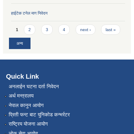
हाईटेक टनेल माग निवेदन
Pages
1
2
3
4
next ›
last »
अन्य
Quick Link
अनलाईन घटना दर्ता निवेदन
अर्थ मन्त्रालय
नेपाल कानुन आयोग
प्रिती फन्ट बाट युनिकोड कन्भर्रटर
राष्ट्रिय योजना आयोग
लोक सेवा आयोग