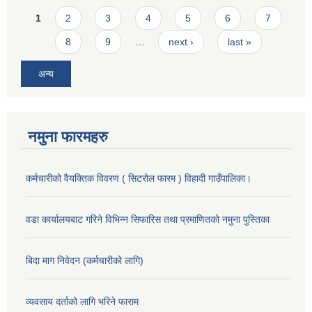
Pages
1
2
3
4
5
6
7
8
9
…
next ›
last »
अन्य
नमुना फारमहरु
कर्मचारीको वैयक्तिक विवरण ( सिटरोल फारम ) विहादी गाउँपालिका।
वडा कार्यालयबाट गरिने विभिन्न सिफारिस तथा प्रमाणितको नमुना पुस्तिका
बिदा माग निवेदन (कर्मचारीको लागि)
व्यवसाय दर्ताको लागि भरिने फाराम