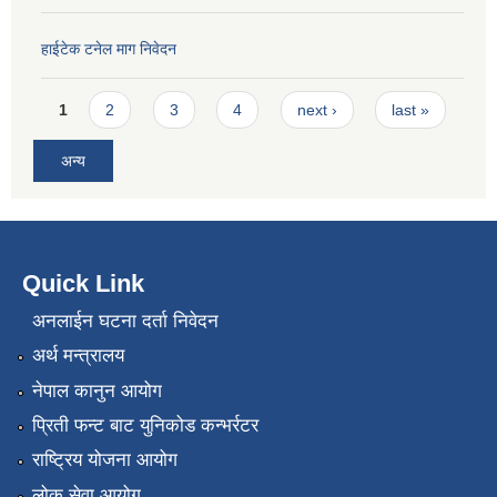
हाईटेक टनेल माग निवेदन
Pages
1
2
3
4
next ›
last »
अन्य
Quick Link
अनलाईन घटना दर्ता निवेदन
अर्थ मन्त्रालय
नेपाल कानुन आयोग
प्रिती फन्ट बाट युनिकोड कन्भर्रटर
राष्ट्रिय योजना आयोग
लोक सेवा आयोग