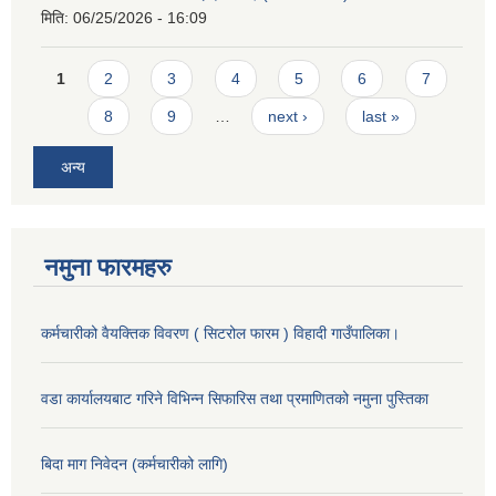
मिति:
06/25/2026 - 16:09
Pages
1
2
3
4
5
6
7
8
9
…
next ›
last »
अन्य
नमुना फारमहरु
कर्मचारीको वैयक्तिक विवरण ( सिटरोल फारम ) विहादी गाउँपालिका।
वडा कार्यालयबाट गरिने विभिन्न सिफारिस तथा प्रमाणितको नमुना पुस्तिका
बिदा माग निवेदन (कर्मचारीको लागि)