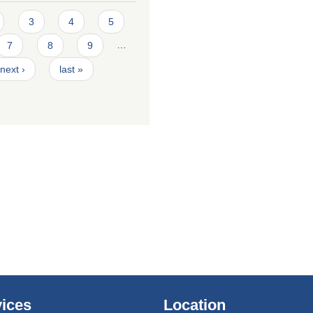
3
4
5
7
8
9
…
next ›
last »
ices
Location