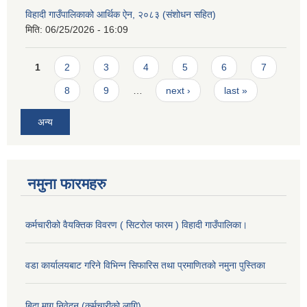
विहादी गाउँपालिकाको आर्थिक ऐन, २०८३ (संशोधन सहित)
मिति:
06/25/2026 - 16:09
Pages
1
2
3
4
5
6
7
8
9
…
next ›
last »
अन्य
नमुना फारमहरु
कर्मचारीको वैयक्तिक विवरण ( सिटरोल फारम ) विहादी गाउँपालिका।
वडा कार्यालयबाट गरिने विभिन्न सिफारिस तथा प्रमाणितको नमुना पुस्तिका
बिदा माग निवेदन (कर्मचारीको लागि)