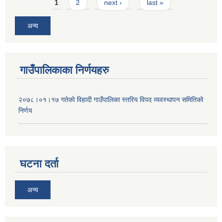
Pages
1
2
next ›
last »
अन्य
गाउँपालिकाका निर्णयहरु
२०७८।०१।१७ गतेको विहादी गाउँपालिका स्तरिय विपद व्यवस्थापन समितिको
निर्णय
घटना दर्ता
अन्य